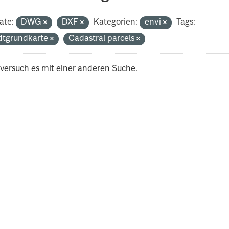
ate:
DWG
DXF
Kategorien:
envi
Tags:
dtgrundkarte
Cadastral parcels
 versuch es mit einer anderen Suche.