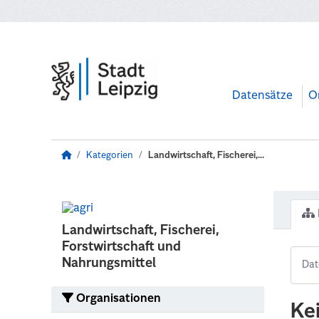
Zum Hauptinhalt wechseln
Datensätze
O
Kategorien
Landwirtschaft, Fischerei,...
Landwirtschaft, Fischerei,
Forstwirtschaft und
Nahrungsmittel
Organisationen
Ke