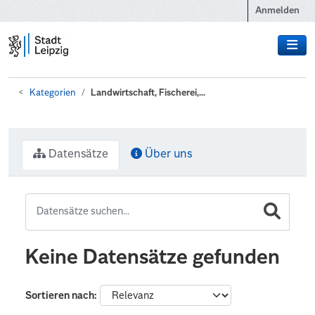
Zum Hauptinhalt wechseln
Anmelden
Kategorien
Landwirtschaft, Fischerei,...
Datensätze
Über uns
Keine Datensätze gefunden
Sortieren nach