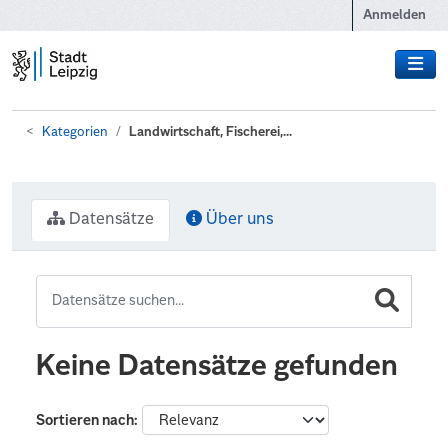
Zum Hauptinhalt wechseln
Anmelden
Kategorien
Landwirtschaft, Fischerei,...
Datensätze
Über uns
Keine Datensätze gefunden
Sortieren nach