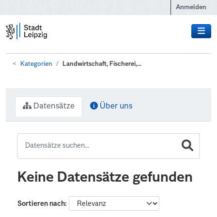
Zum Hauptinhalt wechseln
Anmelden
Kategorien
Landwirtschaft, Fischerei,...
Datensätze
Über uns
Keine Datensätze gefunden
Sortieren nach