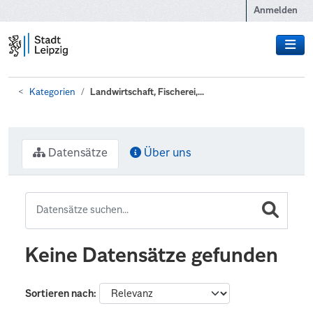
Zum Hauptinhalt wechseln
Anmelden
Kategorien
Landwirtschaft, Fischerei,...
Datensätze
Über uns
Keine Datensätze gefunden
Sortieren nach