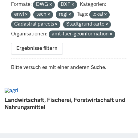
Formate:
DWG
DXF
Kategorien:
envi
tech
regi
Tags:
lokal
Cadastral parcels
Stadtgrundkarte
Organisationen:
amt-fuer-geoinformation
Ergebnisse filtern
Bitte versuch es mit einer anderen Suche.
Landwirtschaft, Fischerei, Forstwirtschaft und
Nahrungsmittel