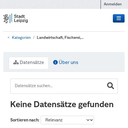
Zum Hauptinhalt wechseln
Anmelden
Kategorien
Landwirtschaft, Fischerei,...
Datensätze
Über uns
Keine Datensätze gefunden
Sortieren nach