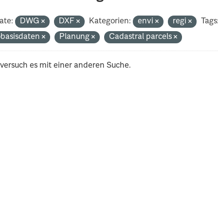
ate:
DWG
DXF
Kategorien:
envi
regi
Tags
basisdaten
Planung
Cadastral parcels
 versuch es mit einer anderen Suche.