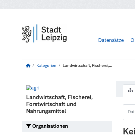
Zum Hauptinhalt wechseln
Datensätze
O
Kategorien
Landwirtschaft, Fischerei,...
Landwirtschaft, Fischerei,
Forstwirtschaft und
Nahrungsmittel
Organisationen
Ke