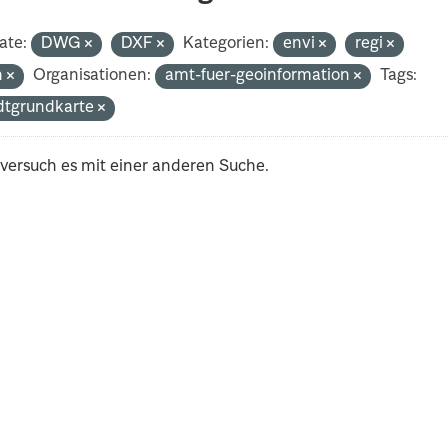
ate:
DWG
DXF
Kategorien:
envi
regi
h
Organisationen:
amt-fuer-geoinformation
Tags:
dtgrundkarte
 versuch es mit einer anderen Suche.