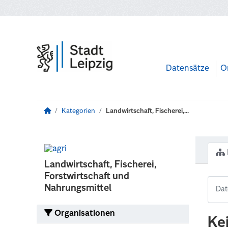
Zum Hauptinhalt wechseln
Datensätze
O
Kategorien
Landwirtschaft, Fischerei,...
Landwirtschaft, Fischerei,
Forstwirtschaft und
Nahrungsmittel
Organisationen
Ke