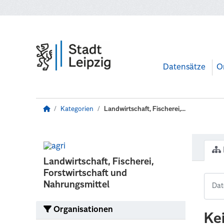
Zum Hauptinhalt wechseln
Datensätze
O
Kategorien
Landwirtschaft, Fischerei,...
Landwirtschaft, Fischerei,
Forstwirtschaft und
Nahrungsmittel
Organisationen
Ke