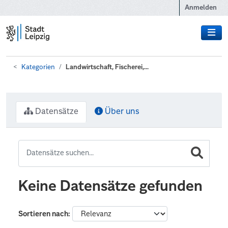
Zum Hauptinhalt wechseln
Anmelden
Kategorien
Landwirtschaft, Fischerei,...
Datensätze
Über uns
Keine Datensätze gefunden
Sortieren nach