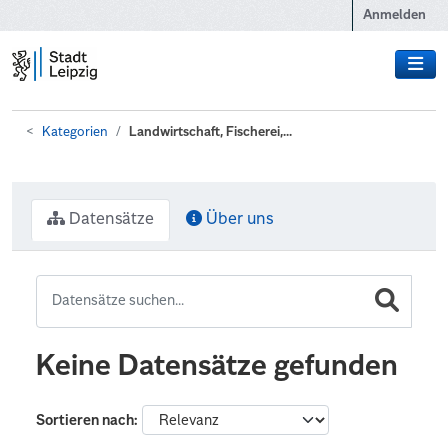
Zum Hauptinhalt wechseln
Anmelden
Kategorien
Landwirtschaft, Fischerei,...
Datensätze
Über uns
Keine Datensätze gefunden
Sortieren nach