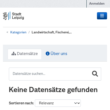
Zum Hauptinhalt wechseln
Anmelden
Kategorien
Landwirtschaft, Fischerei,...
Datensätze
Über uns
Keine Datensätze gefunden
Sortieren nach