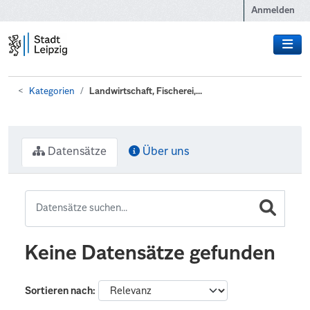
Zum Hauptinhalt wechseln
Anmelden
Kategorien
Landwirtschaft, Fischerei,...
Datensätze
Über uns
Keine Datensätze gefunden
Sortieren nach