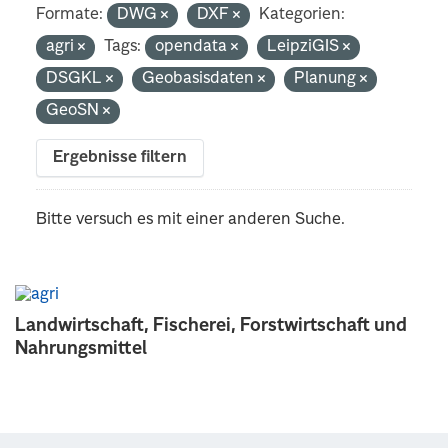
Formate:
DWG
DXF
Kategorien:
agri
Tags:
opendata
LeipziGIS
DSGKL
Geobasisdaten
Planung
GeoSN
Ergebnisse filtern
Bitte versuch es mit einer anderen Suche.
Landwirtschaft, Fischerei, Forstwirtschaft und
Nahrungsmittel