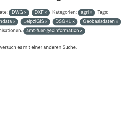
ate:
DWG
DXF
Kategorien:
agri
Tags:
ndata
LeipziGIS
DSGKL
Geobasisdaten
isationen:
amt-fuer-geoinformation
 versuch es mit einer anderen Suche.