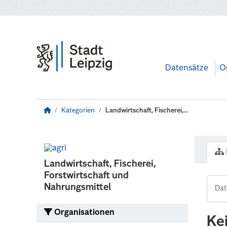
Zum Hauptinhalt wechseln
Datensätze
O
Kategorien
Landwirtschaft, Fischerei,...
Landwirtschaft, Fischerei,
Forstwirtschaft und
Nahrungsmittel
Organisationen
Ke