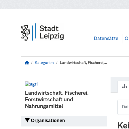
Zum Hauptinhalt wechseln
Datensätze
O
Kategorien
Landwirtschaft, Fischerei,...
Landwirtschaft, Fischerei,
Forstwirtschaft und
Nahrungsmittel
Organisationen
Ke