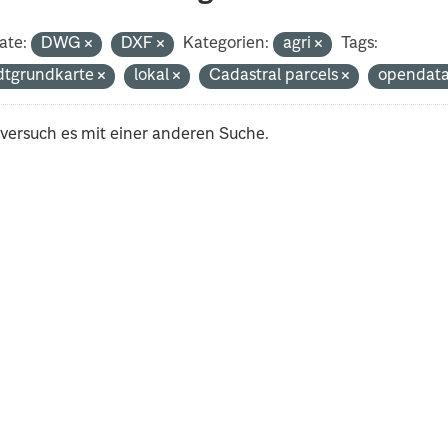
ate:
DWG
DXF
Kategorien:
agri
Tags:
dtgrundkarte
lokal
Cadastral parcels
opendat
 versuch es mit einer anderen Suche.