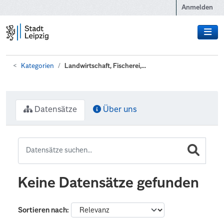
Zum Hauptinhalt wechseln
Anmelden
Kategorien
Landwirtschaft, Fischerei,...
Datensätze
Über uns
Keine Datensätze gefunden
Sortieren nach