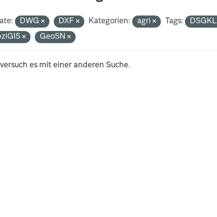
ate:
DWG
DXF
Kategorien:
agri
Tags:
DSGK
pziGIS
GeoSN
 versuch es mit einer anderen Suche.