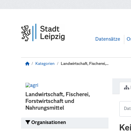
Zum Hauptinhalt wechseln
Datensätze
O
Kategorien
Landwirtschaft, Fischerei,...
Landwirtschaft, Fischerei,
Forstwirtschaft und
Nahrungsmittel
Organisationen
Ke