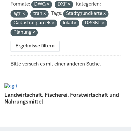
Formate:
DWG
DXF
Kategorien:
agri
tran
Tags:
Stadtgrundkarte
Cadastral parcels
lokal
DSGKL
Planung
Ergebnisse filtern
Bitte versuch es mit einer anderen Suche.
Landwirtschaft, Fischerei, Forstwirtschaft und
Nahrungsmittel