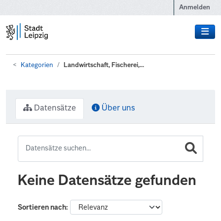
Zum Hauptinhalt wechseln
Anmelden
Kategorien
Landwirtschaft, Fischerei,...
Datensätze
Über uns
Keine Datensätze gefunden
Sortieren nach