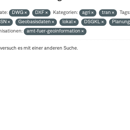
ate:
DWG
DXF
Kategorien:
agri
tran
Tags
oSN
Geobasisdaten
lokal
DSGKL
Planun
isationen:
amt-fuer-geoinformation
 versuch es mit einer anderen Suche.