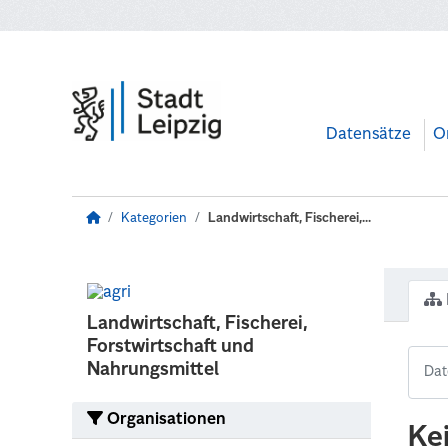
Zum Hauptinhalt wechseln
Datensätze
O
Kategorien
Landwirtschaft, Fischerei,...
Landwirtschaft, Fischerei,
Forstwirtschaft und
Nahrungsmittel
Organisationen
Ke