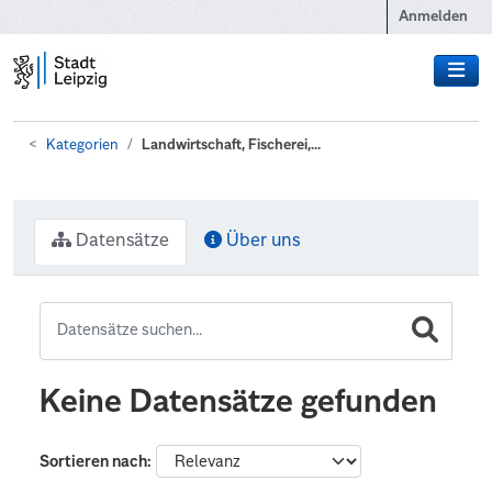
Zum Hauptinhalt wechseln
Anmelden
Kategorien
Landwirtschaft, Fischerei,...
Datensätze
Über uns
Keine Datensätze gefunden
Sortieren nach