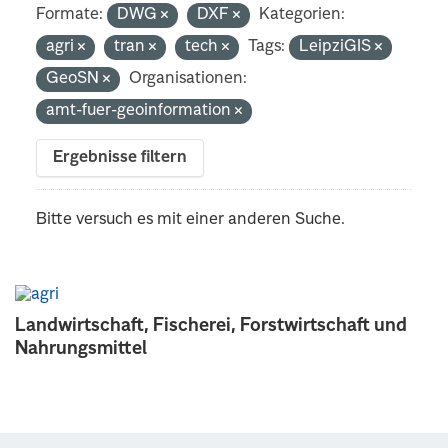
Formate:
DWG
DXF
Kategorien:
agri
tran
tech
Tags:
LeipziGIS
GeoSN
Organisationen:
amt-fuer-geoinformation
Ergebnisse filtern
Bitte versuch es mit einer anderen Suche.
Landwirtschaft, Fischerei, Forstwirtschaft und
Nahrungsmittel