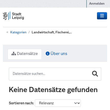
Zum Hauptinhalt wechseln
Anmelden
Kategorien
Landwirtschaft, Fischerei,...
Datensätze
Über uns
Keine Datensätze gefunden
Sortieren nach