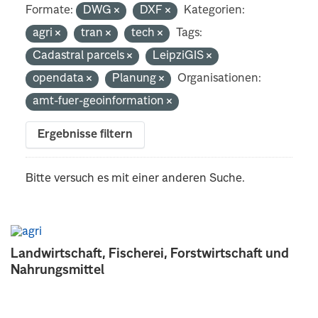
Formate:
DWG
DXF
Kategorien:
agri
tran
tech
Tags:
Cadastral parcels
LeipziGIS
opendata
Planung
Organisationen:
amt-fuer-geoinformation
Ergebnisse filtern
Bitte versuch es mit einer anderen Suche.
Landwirtschaft, Fischerei, Forstwirtschaft und
Nahrungsmittel