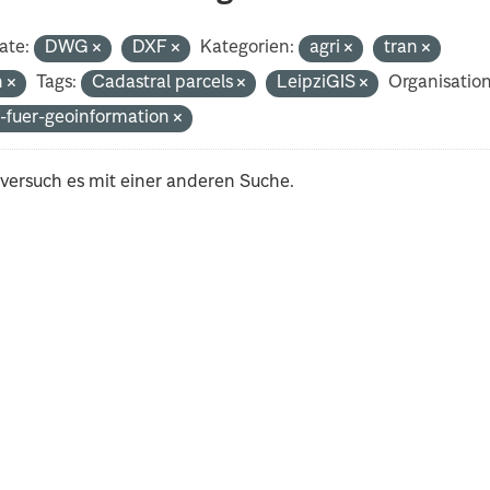
ate:
DWG
DXF
Kategorien:
agri
tran
h
Tags:
Cadastral parcels
LeipziGIS
Organisatio
-fuer-geoinformation
 versuch es mit einer anderen Suche.