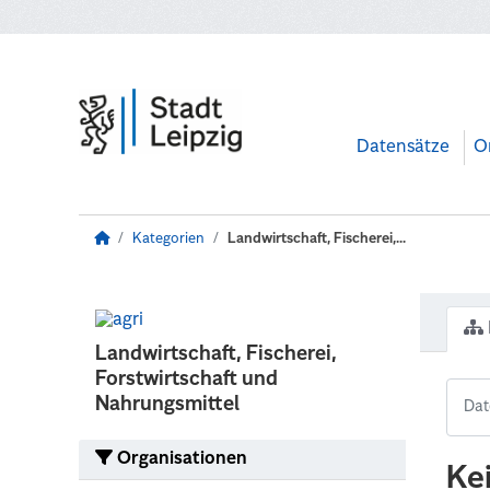
Zum Hauptinhalt wechseln
Datensätze
O
Kategorien
Landwirtschaft, Fischerei,...
Landwirtschaft, Fischerei,
Forstwirtschaft und
Nahrungsmittel
Organisationen
Ke