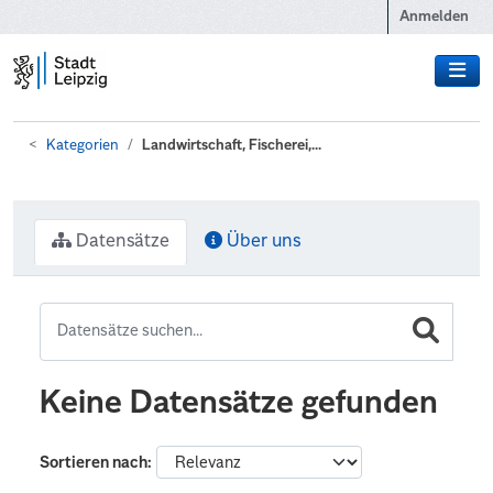
Zum Hauptinhalt wechseln
Anmelden
Kategorien
Landwirtschaft, Fischerei,...
Datensätze
Über uns
Keine Datensätze gefunden
Sortieren nach