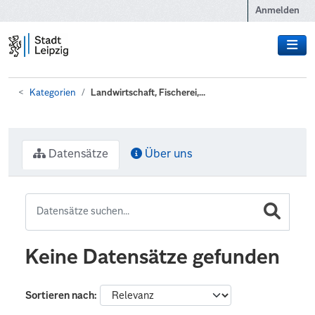
Zum Hauptinhalt wechseln
Anmelden
Kategorien
Landwirtschaft, Fischerei,...
Datensätze
Über uns
Keine Datensätze gefunden
Sortieren nach