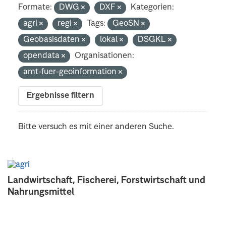
Formate:
DWG
DXF
Kategorien:
agri
regi
Tags:
GeoSN
Geobasisdaten
lokal
DSGKL
opendata
Organisationen:
amt-fuer-geoinformation
Ergebnisse filtern
Bitte versuch es mit einer anderen Suche.
Landwirtschaft, Fischerei, Forstwirtschaft und
Nahrungsmittel