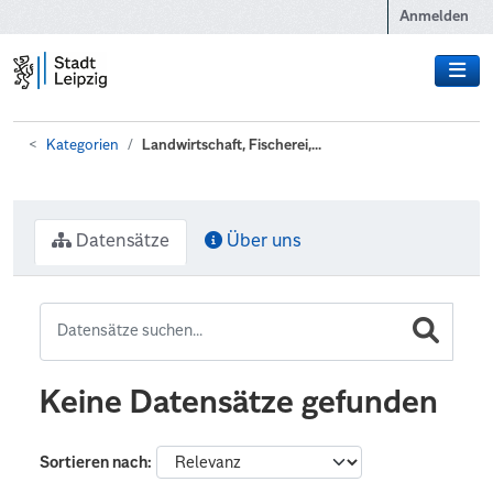
Zum Hauptinhalt wechseln
Anmelden
Kategorien
Landwirtschaft, Fischerei,...
Datensätze
Über uns
Keine Datensätze gefunden
Sortieren nach