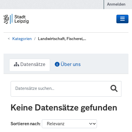
Zum Hauptinhalt wechseln
Anmelden
Kategorien
Landwirtschaft, Fischerei,...
Datensätze
Über uns
Keine Datensätze gefunden
Sortieren nach