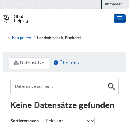
Zum Hauptinhalt wechseln
Anmelden
Kategorien
Landwirtschaft, Fischerei,...
Datensätze
Über uns
Keine Datensätze gefunden
Sortieren nach