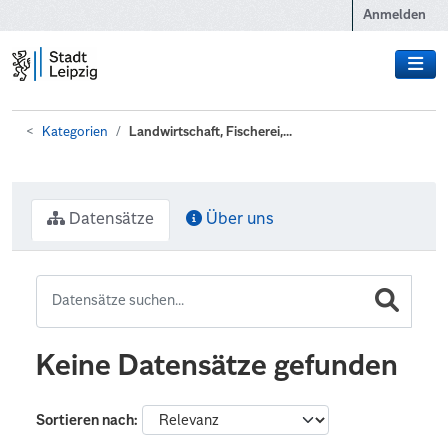
Zum Hauptinhalt wechseln
Anmelden
Kategorien
Landwirtschaft, Fischerei,...
Datensätze
Über uns
Keine Datensätze gefunden
Sortieren nach