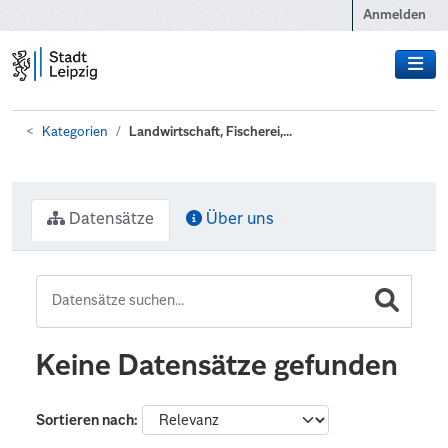
Zum Hauptinhalt wechseln
Anmelden
Kategorien
Landwirtschaft, Fischerei,...
Datensätze
Über uns
Keine Datensätze gefunden
Sortieren nach