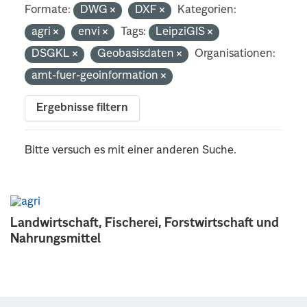
Formate:
DWG
DXF
Kategorien:
agri
envi
Tags:
LeipziGIS
DSGKL
Geobasisdaten
Organisationen:
amt-fuer-geoinformation
Ergebnisse filtern
Bitte versuch es mit einer anderen Suche.
Landwirtschaft, Fischerei, Forstwirtschaft und
Nahrungsmittel