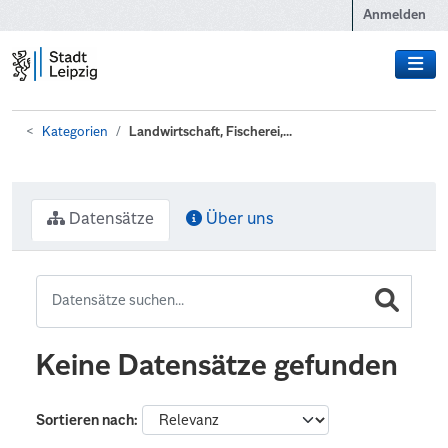
Zum Hauptinhalt wechseln
Anmelden
Kategorien
Landwirtschaft, Fischerei,...
Datensätze
Über uns
Keine Datensätze gefunden
Sortieren nach