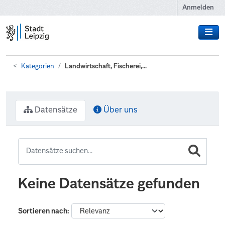
Zum Hauptinhalt wechseln
Anmelden
Kategorien
Landwirtschaft, Fischerei,...
Datensätze
Über uns
Keine Datensätze gefunden
Sortieren nach