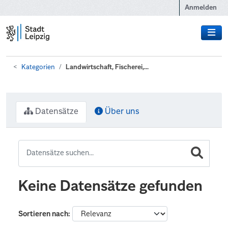
Zum Hauptinhalt wechseln
Anmelden
Kategorien
Landwirtschaft, Fischerei,...
Datensätze
Über uns
Keine Datensätze gefunden
Sortieren nach