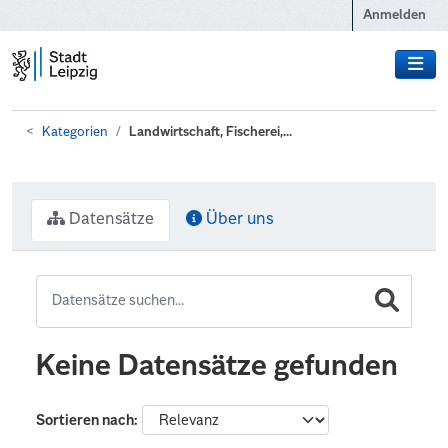
Zum Hauptinhalt wechseln
Anmelden
Kategorien
Landwirtschaft, Fischerei,...
Datensätze
Über uns
Keine Datensätze gefunden
Sortieren nach