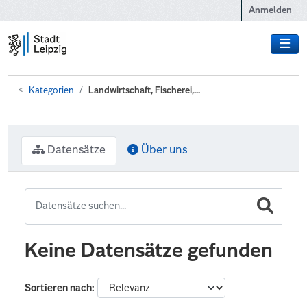
Zum Hauptinhalt wechseln
Anmelden
Kategorien
Landwirtschaft, Fischerei,...
Datensätze
Über uns
Keine Datensätze gefunden
Sortieren nach