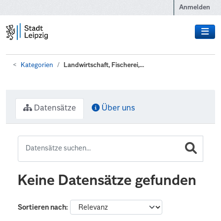
Zum Hauptinhalt wechseln
Anmelden
Kategorien
Landwirtschaft, Fischerei,...
Datensätze
Über uns
Keine Datensätze gefunden
Sortieren nach