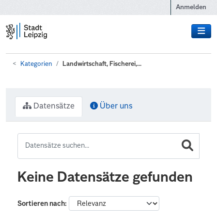
Zum Hauptinhalt wechseln
Anmelden
Kategorien
Landwirtschaft, Fischerei,...
Datensätze
Über uns
Keine Datensätze gefunden
Sortieren nach