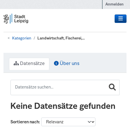
Zum Hauptinhalt wechseln
Anmelden
Kategorien
Landwirtschaft, Fischerei,...
Datensätze
Über uns
Keine Datensätze gefunden
Sortieren nach