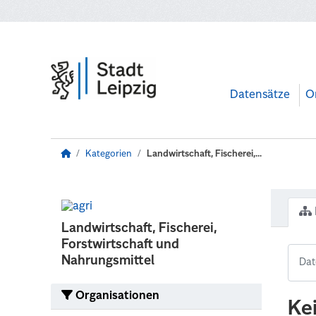
Zum Hauptinhalt wechseln
Datensätze
O
Kategorien
Landwirtschaft, Fischerei,...
Landwirtschaft, Fischerei,
Forstwirtschaft und
Nahrungsmittel
Organisationen
Ke