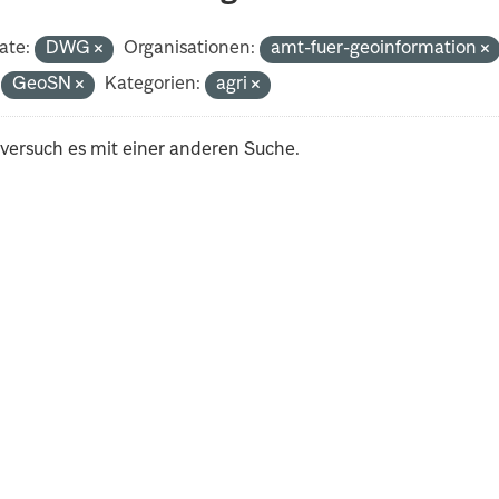
ate:
DWG
Organisationen:
amt-fuer-geoinformation
GeoSN
Kategorien:
agri
 versuch es mit einer anderen Suche.