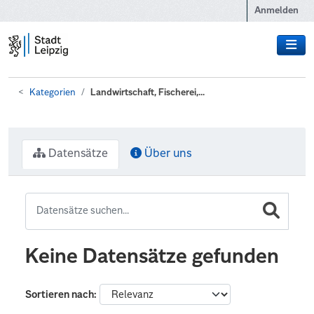
Zum Hauptinhalt wechseln
Anmelden
Kategorien
Landwirtschaft, Fischerei,...
Datensätze
Über uns
Keine Datensätze gefunden
Sortieren nach