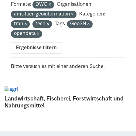
Formate:
DWG
Organisationen:
amt-fuer-geoinformation
Kategorien:
tran
tech
Tags:
GeoSN
opendata
Ergebnisse filtern
Bitte versuch es mit einer anderen Suche.
Landwirtschaft, Fischerei, Forstwirtschaft und
Nahrungsmittel