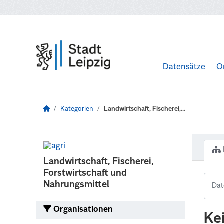
Zum Hauptinhalt wechseln
Datensätze
O
Kategorien
Landwirtschaft, Fischerei,...
Landwirtschaft, Fischerei,
Forstwirtschaft und
Nahrungsmittel
Organisationen
Ke