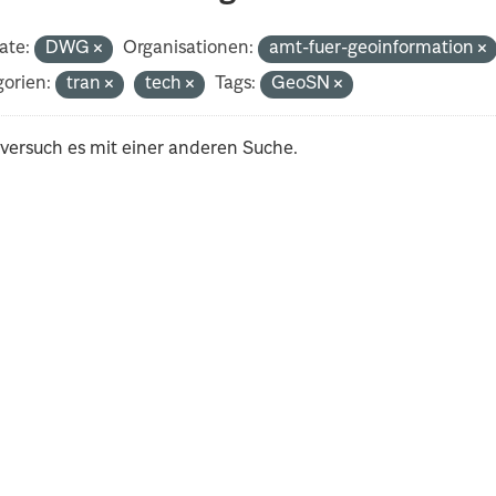
ate:
DWG
Organisationen:
amt-fuer-geoinformation
orien:
tran
tech
Tags:
GeoSN
 versuch es mit einer anderen Suche.