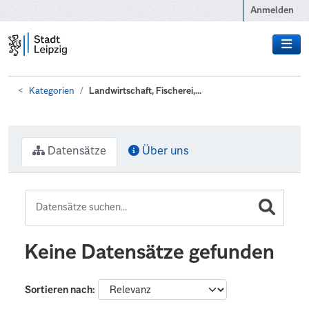
Zum Hauptinhalt wechseln
Anmelden
Kategorien
Landwirtschaft, Fischerei,...
Datensätze
Über uns
Keine Datensätze gefunden
Sortieren nach