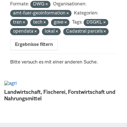
Formate:
DWG
Organisationen:
amt-fuer-geoinformation
Kategorien:
tran
tech
gove
Tags:
DSGKL
opendata
lokal
Cadastral parcels
Ergebnisse filtern
Bitte versuch es mit einer anderen Suche.
Landwirtschaft, Fischerei, Forstwirtschaft und
Nahrungsmittel