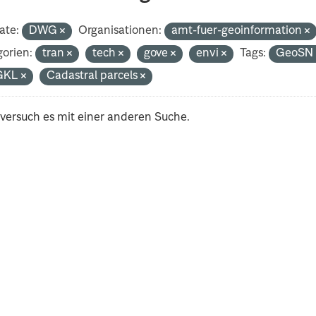
ate:
DWG
Organisationen:
amt-fuer-geoinformation
orien:
tran
tech
gove
envi
Tags:
GeoS
GKL
Cadastral parcels
 versuch es mit einer anderen Suche.