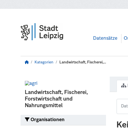
Zum Hauptinhalt wechseln
Datensätze
O
Kategorien
Landwirtschaft, Fischerei,...
Landwirtschaft, Fischerei,
Forstwirtschaft und
Nahrungsmittel
Organisationen
Ke