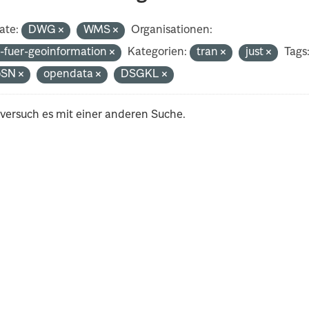
ate:
DWG
WMS
Organisationen:
-fuer-geoinformation
Kategorien:
tran
just
Tags
oSN
opendata
DSGKL
 versuch es mit einer anderen Suche.