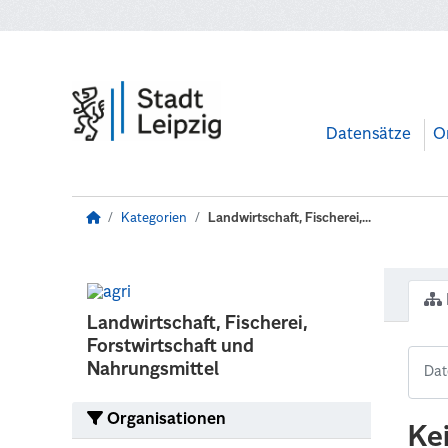
Zum Hauptinhalt wechseln
Datensätze
O
Kategorien
Landwirtschaft, Fischerei,...
Landwirtschaft, Fischerei,
Forstwirtschaft und
Nahrungsmittel
Organisationen
Ke