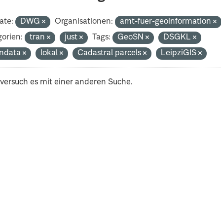
ate:
DWG
Organisationen:
amt-fuer-geoinformation
orien:
tran
just
Tags:
GeoSN
DSGKL
ndata
lokal
Cadastral parcels
LeipziGIS
 versuch es mit einer anderen Suche.