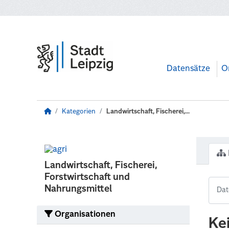
Zum Hauptinhalt wechseln
Datensätze
O
Kategorien
Landwirtschaft, Fischerei,...
Landwirtschaft, Fischerei,
Forstwirtschaft und
Nahrungsmittel
Organisationen
Ke