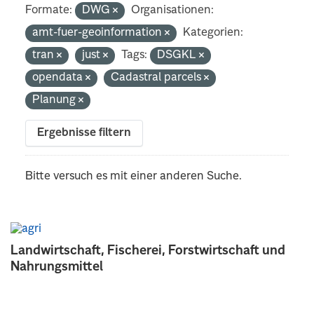
Formate:
DWG
Organisationen:
amt-fuer-geoinformation
Kategorien:
tran
just
Tags:
DSGKL
opendata
Cadastral parcels
Planung
Ergebnisse filtern
Bitte versuch es mit einer anderen Suche.
Landwirtschaft, Fischerei, Forstwirtschaft und
Nahrungsmittel