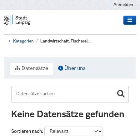
Zum Hauptinhalt wechseln
Anmelden
Kategorien
Landwirtschaft, Fischerei,...
Datensätze
Über uns
Keine Datensätze gefunden
Sortieren nach