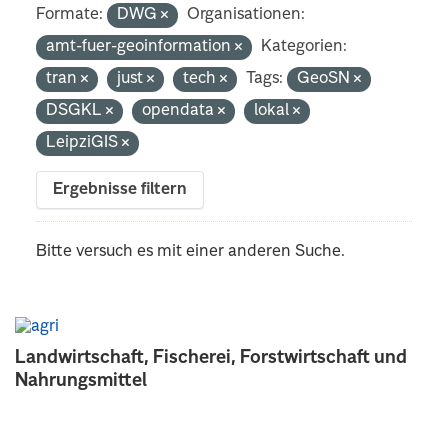
Formate:
DWG
Organisationen:
amt-fuer-geoinformation
Kategorien:
tran
just
tech
Tags:
GeoSN
DSGKL
opendata
lokal
LeipziGIS
Ergebnisse filtern
Bitte versuch es mit einer anderen Suche.
Landwirtschaft, Fischerei, Forstwirtschaft und
Nahrungsmittel