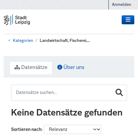
Zum Hauptinhalt wechseln
Anmelden
Kategorien
Landwirtschaft, Fischerei,...
Datensätze
Über uns
Keine Datensätze gefunden
Sortieren nach