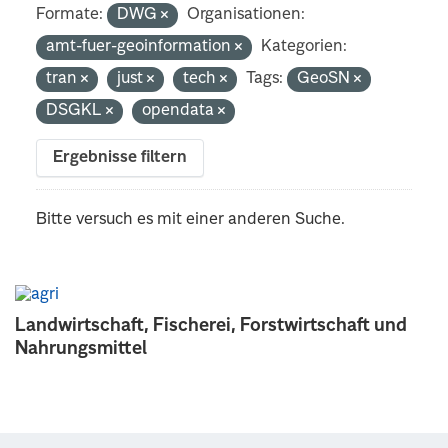
Formate:
DWG
Organisationen:
amt-fuer-geoinformation
Kategorien:
tran
just
tech
Tags:
GeoSN
DSGKL
opendata
Ergebnisse filtern
Bitte versuch es mit einer anderen Suche.
Landwirtschaft, Fischerei, Forstwirtschaft und
Nahrungsmittel