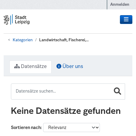
Zum Hauptinhalt wechseln
Anmelden
Kategorien
Landwirtschaft, Fischerei,...
Datensätze
Über uns
Keine Datensätze gefunden
Sortieren nach