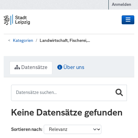
Zum Hauptinhalt wechseln
Anmelden
Kategorien
Landwirtschaft, Fischerei,...
Datensätze
Über uns
Keine Datensätze gefunden
Sortieren nach