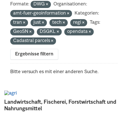
Formate:
DWG
Organisationen:
amt-fuer-geoinformation
Kategorien:
tran
just
tech
regi
Tags:
GeoSN
DSGKL
opendata
Cadastral parcels
Ergebnisse filtern
Bitte versuch es mit einer anderen Suche.
Landwirtschaft, Fischerei, Forstwirtschaft und
Nahrungsmittel