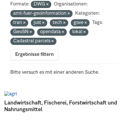
Formate:
DWG
Organisationen:
amt-fuer-geoinformation
Kategorien:
tran
just
tech
gove
Tags:
GeoSN
opendata
lokal
Cadastral parcels
Ergebnisse filtern
Bitte versuch es mit einer anderen Suche.
Landwirtschaft, Fischerei, Forstwirtschaft und
Nahrungsmittel