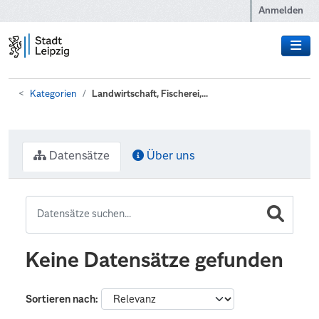
Zum Hauptinhalt wechseln
Anmelden
Kategorien
Landwirtschaft, Fischerei,...
Datensätze
Über uns
Keine Datensätze gefunden
Sortieren nach