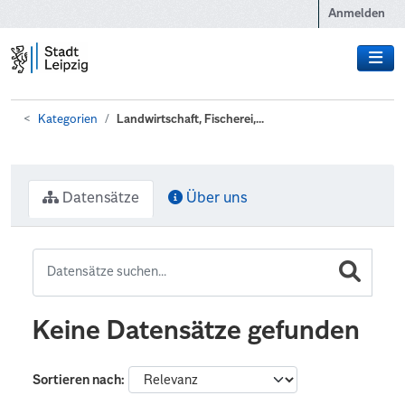
Zum Hauptinhalt wechseln
Anmelden
Kategorien
Landwirtschaft, Fischerei,...
Datensätze
Über uns
Keine Datensätze gefunden
Sortieren nach