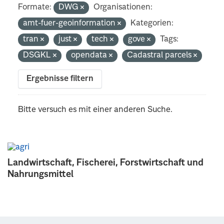
Formate:
DWG
Organisationen:
amt-fuer-geoinformation
Kategorien:
tran
just
tech
gove
Tags:
DSGKL
opendata
Cadastral parcels
Ergebnisse filtern
Bitte versuch es mit einer anderen Suche.
Landwirtschaft, Fischerei, Forstwirtschaft und
Nahrungsmittel